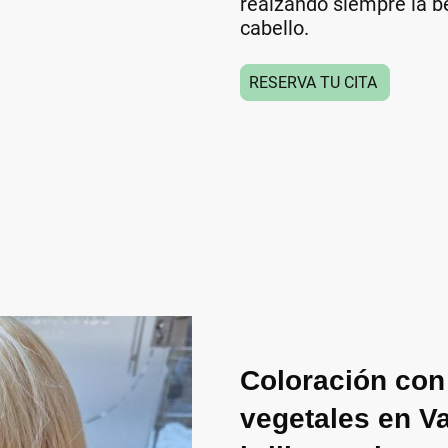
realzando siempre la be
cabello.
RESERVA TU CITA
Coloración con
vegetales en Va