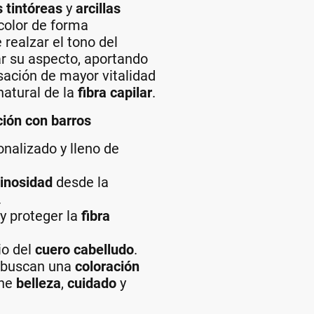
s tintóreas
y
arcillas
color de forma
realzar el tono del
ar su aspecto, aportando
ación de mayor vitalidad
 natural de la
fibra capilar
.
ción con barros
onalizado y lleno de
inosidad
desde la
.
 y proteger la
fibra
io del
cuero cabelludo
.
s buscan una
coloración
ine
belleza
,
cuidado
y