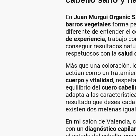
En
Juan Murgui Organic S
barros vegetales
forma pa
diferente de entender el c
de experiencia
, trabajo c
conseguir resultados natu
respetuosos con la
salud 
Más que una coloración, 
actúan como un tratamie
cuerpo
y
vitalidad
, respet
equilibrio del
cuero cabell
adapta a las característica
resultado que desea cada
existen dos melenas igual
En mi salón de Valencia, 
con un
diagnóstico capila