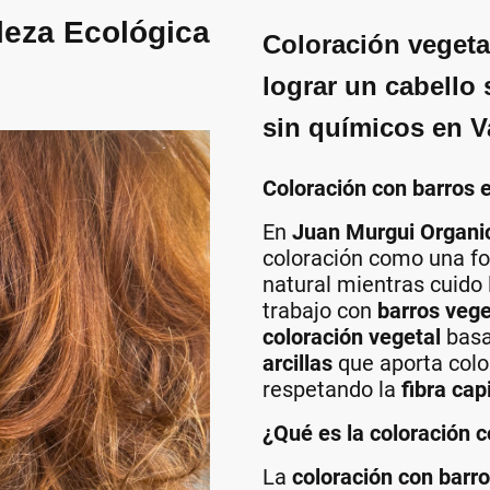
leza Ecológica
Coloración vegeta
lograr un cabello
sin químicos en V
Coloración con barros 
En
Juan Murgui Organi
coloración como una fo
natural mientras cuido
trabajo con
barros vege
coloración vegetal
bas
arcillas
que aporta color
respetando la
fibra cap
¿Qué es la coloración 
La
coloración con barr