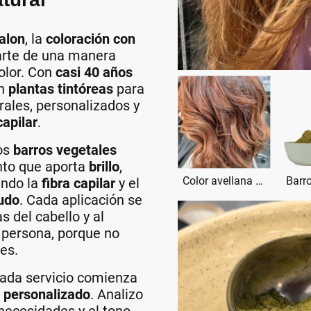
alon
, la
coloración con
rte de una manera
olor. Con
casi 40 años
on
plantas tintóreas
para
rales, personalizados y
capilar
.
los
barros vegetales
nto que aporta
brillo
,
Color avellana con barros naturales en Valencia
ando la
fibra capilar
y el
udo
. Cada aplicación se
s del cabello y al
 persona, porque no
es.
cada servicio comienza
r personalizado
. Analizo