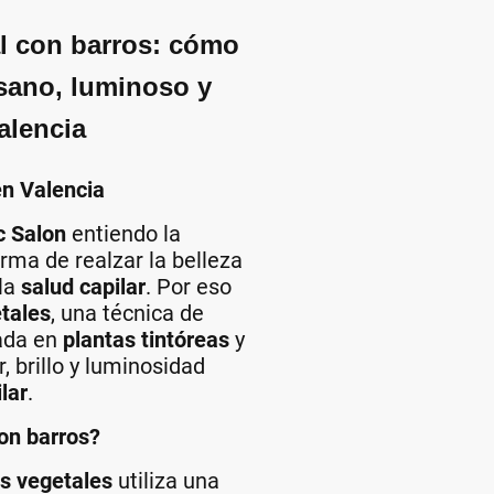
l con barros: cómo
 sano, luminoso y
alencia
en Valencia
c Salon
entiendo la
rma de realzar la belleza
 la
salud capilar
. Por eso
tales
, una técnica de
ada en
plantas tintóreas
y
, brillo y luminosidad
ilar
.
con barros?
os vegetales
utiliza una