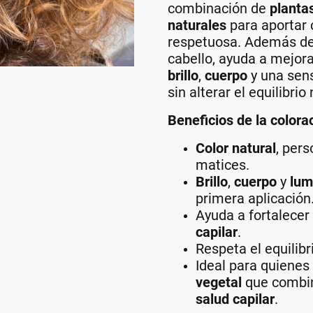
combinación de
planta
naturales
para aportar 
respetuosa. Además de 
cabello, ayuda a mejor
brillo
,
cuerpo
y una sens
sin alterar el equilibrio
Beneficios de la colora
Color natural
, pers
matices.
Brillo
,
cuerpo
y
lum
primera aplicación
Ayuda a fortalecer
capilar
.
Respeta el equilibr
Ideal para quiene
vegetal
que comb
salud capilar
.