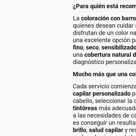
¿Para quién está reco
La
coloración con barr
quienes desean cuidar 
disfrutan de un color na
una excelente opción 
fino
,
seco
,
sensibilizad
una
cobertura natural 
diagnóstico personaliz
Mucho más que una col
Cada servicio comienz
capilar personalizado
pa
cabello, seleccionar l
tintóreas
más adecuada 
a las necesidades de c
es conseguir un resul
brillo
,
salud capilar
y re