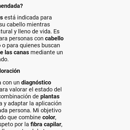
mendada?
os
está indicada para
su cabello mientras
tural y lleno de vida. Es
para personas con
cabello
o
o para quienes buscan
de las canas
mediante un
ado.
oración
a con un
diagnóstico
ra valorar el estado del
a combinación de
plantas
y adaptar la aplicación
ada persona. Mi objetivo
tado que combine
color
,
speto por la
fibra capilar
,