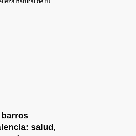
lleza natural de tu
 barros
lencia: salud,