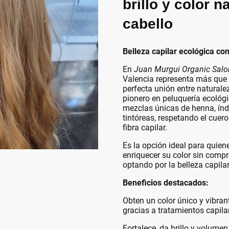
brillo y color n
cabello
Belleza capilar ecológica co
En
Juan Murgui Organic Salo
Valencia representa más que 
perfecta unión entre naturale
pionero en peluquería ecológi
mezclas únicas de henna, índi
tintóreas, respetando el cuero
fibra capilar.
Es la opción ideal para quien
enriquecer su color sin comp
optando por la belleza capila
Beneficios destacados:
Obten un color único y vibran
gracias a tratamientos capila
Fortalece, da brillo y volumen