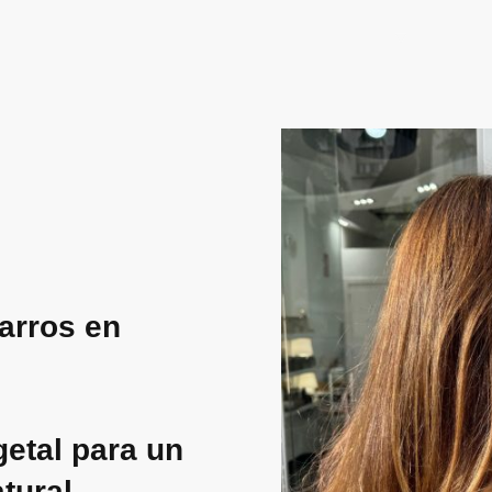
Inicio
Blog
Sobre Juan
Servicios
Filoso
arros en
getal para un
tural