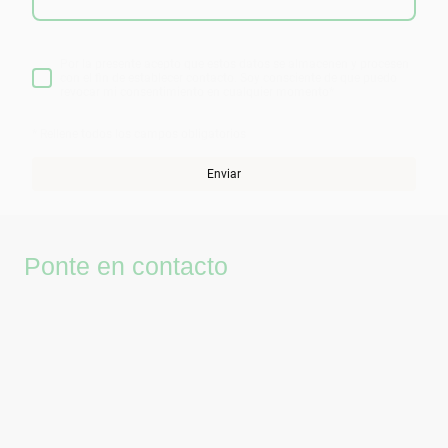
Por la presente acepto que estos datos se almacenen y procesen
con el fin de establecer contacto. Soy consciente de que puedo
revocar mi consentimiento en cualquier momento
*
* Rellene todos los campos obligatorios
Enviar
Ponte en contacto
Teléfono:
617846607
Correo electrónico:
info@juanmurguiorganicsalon.com
Dirección:
Av. Reino de Valencia, 23, Valencia, 46005, Valencia, España
Horario de atención:
De lunes a sábado, te recibimos con atención personalizada y siempre
con cita previa, cuidando cada detalle de tu visita.
Mensaje del salón:
Te espero en mi salón para ofrecerte una experiencia de cuidado capilar
natural y a medida, en un entorno tranquilo y ecológico.