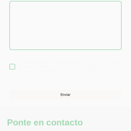
Por la presente acepto que estos datos se almacenen y procesen
con el fin de establecer contacto. Soy consciente de que puedo
revocar mi consentimiento en cualquier momento
*
* Rellene todos los campos obligatorios
Enviar
Ponte en contacto