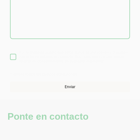
Por la presente acepto que estos datos se almacenen y procesen
con el fin de establecer contacto. Soy consciente de que puedo
revocar mi consentimiento en cualquier momento
*
* Rellene todos los campos obligatorios
Enviar
Ponte en contacto
Teléfono:
617846607
Correo electrónico: