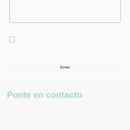
Por la presente acepto que estos datos se almacenen y procesen
con el fin de establecer contacto. Soy consciente de que puedo
revocar mi consentimiento en cualquier momento
*
* Rellene todos los campos obligatorios
Enviar
Ponte en contacto
Teléfono:
617846607
Correo electrónico:
info@juanmurguiorganicsalon.com