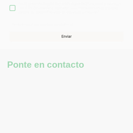
Por la presente acepto que estos datos se almacenen y procesen
con el fin de establecer contacto. Soy consciente de que puedo
revocar mi consentimiento en cualquier momento
*
* Rellene todos los campos obligatorios
Enviar
Ponte en contacto
Teléfono:
617846607
Correo electrónico:
info@juanmurguiorganicsalon.com
Dirección:
Av. Reino de Valencia, 23,
Valencia, 46005, Valencia, España
Horario de atención:
De lunes a sábado, te recibimos con
atención personalizada y siempre con cita