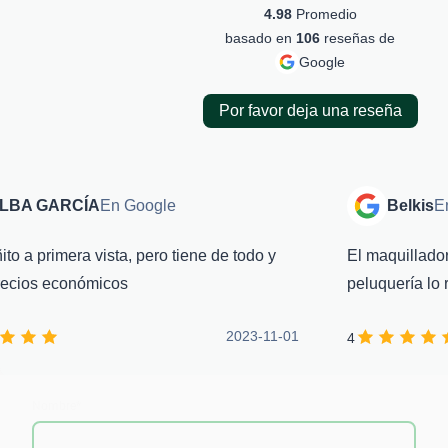
4.98
Promedio
basado en
106
reseñas de
Google
Por favor deja una reseña
GARCÍA
En Google
Belkis
En Goo
rimera vista, pero tiene de todo y
El maquillador que o
 económicos
peluquería lo recom
2023-11-01
4
Nombre
*