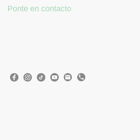
Ponte en contacto
Teléfono:
617846607
Correo electrónico:
info@juanmurguiorganicsalon.com
Dirección:
Av. Reino de Valencia, 23, Valencia, 46005, Valencia, España
Horario de atención:
De lunes a sábado, te recibimos con atención personalizada y siempre
con cita previa, cuidando cada detalle de tu visita.
Mensaje del salón:
Te espero en mi salón para ofrecerte una experiencia de cuidado capilar
natural y a medida, en un entorno tranquilo y ecológico.