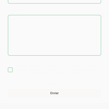
Mensaje
Por la presente acepto que estos datos se almacenen y procesen
con el fin de establecer contacto. Soy consciente de que puedo
revocar mi consentimiento en cualquier momento
*
* Rellene todos los campos obligatorios
Enviar